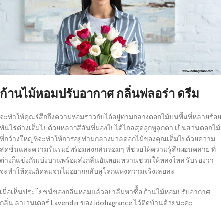
ก้านไม้หอมปรับอากาศ กลิ่นฟลอร่า ดรีม
จะทำให้คุณรู้สึกถึงความหอมราวกับได้อยู่ท่ามกลางดอกไม้บนพื้นที่หลายร้อย
พันไร่ต่างเต็มไปด้วยหลากสีสันที่มองไปได้ไกลสุดลูกหูลูกตา เป็นสวนดอกไม้
ที่กว้างใหญ่ที่จะทำให้การอยู่ท่ามกลางมวลดอกไม้ของคุณเต็มไปด้วยความ
สดชื่นและความรื่นรมย์พร้อมส่งกลิ่นหอมๆ ที่ช่วยให้ความรู้สึกผ่อนคลาย ที่
ต่างก็แข่งกันเบ่งบานพร้อมส่งกลิ่นอันหอมหวานชวนให้หลงใหล รับรองว่า
จะทำให้คุณติดลมจนไม่อยากกลับสู่โลกแห่งความจริงเลยล่ะ
เมื่อเห็นประโยชน์ของกลิ่นหอมแล้วอย่าลืมหาซื้้อ ก้านไม้หอมปรับอากาศ
กลิ่น ลาเวนเดอร์ Lavender ของ idofragrance ไว้ติดบ้านด้วยนะคะ