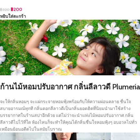
฿
200
฿
320
หยิบใส่ตะกร้า
ก้านไม้หอมปรับอากาศ กลิ่นลีลาวดี Plumeria
จะให้กลิ่นหอมๆ จะแผ่กระจายหอมฟุ้งพร้อมกับให้ความผ่อนคลาย ชื่นใจ
สบายอารมณ์ทุกที กลิ่นดอกลีลาวดีเป็นกลิ่นยอดฮิตที่นิยมนำมาใช้สร้าง
บรรยากาศในร้านสปาอีกด้วย แต่ไม่ว่าจะนำแท่งไม้หอมปรับอากาศ กลิ่น
ลีลาวดีไปไว้ที่ใด ห้องไหนก็จะทำให้คุณได้กลิ่นชื่นใจหอมฟุ้งๆ อบอวลไปทั่ว
เหมือนย้อนอดีตไปในสมัยโบราณ