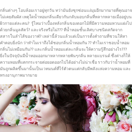
กลิ่นต่างๆ โอบล้อมเราอยู่ทุกวัน ทว่ามันยังซุกซ่อนแง่มุมอีกมากมายที่คุณอาจ
ไม่เคยสัมผัส เหตุใดน้ำหอมกลิ่นเดียวกันกลับมอบกลิ่นที่หลากหลายเมื่ออยู่บน
ผิวกายแต่ละคน? รู้ไหมว่าเบื้องหลังกลิ่นของดอกไม้ที่มีความหอมหวนแฝงไป
ด้วยกลิ่นมูลสัตว์? และจริงหรือไม่??? ที่น้ำหอมชั้นเลิศบางชนิดสกัดจาก
สสารในลำไส้ของวาฬ? เหล่านี้ล้วนแล้วแต่เป็นการตั้งคำถามที่ชวนให้หา
คำตอบยิ่งนัก ว่าทำไมเราถึงได้ชอบกลิ่นน้ำหอมกัน ?? ทำไมเราชอบน้ำหอม
กลิ่นไม่เหมือนกัน?? และกลิ่นน้ำหอมแต่ละกลิ่นจะให้ความรู้สึกอย่างไร???
ยิ่งในปัจจุบันมีน้ำหอมออกมาหลากหลายพันๆกลิ่น หลายแบรนด์ ซึ่งต่างก็ให้
ความหอมที่แตกกระจายต่อยอดออกไปได้อย่างไม่น่าเชื่อ ราวกับว่าน้ำหอมที่
มันถูกผลิตขึ้นมานั้นเป็นเวทมนต์ที่ไร้ตัวตนแต่กลับมีพลังแห่งความหอม และ
ทรงอานุภาพมากมาย