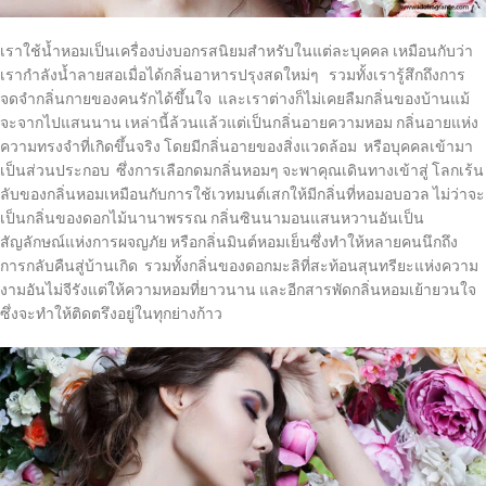
เราใช้น้ำหอมเป็นเครื่องบ่งบอกรสนิยมสำหรับในแต่ละบุคคล เหมือนกับว่า
เรากำลังน้ำลายสอเมื่อได้กลิ่นอาหารปรุงสดใหม่ๆ รวมทั้งเรารู้สึกถึงการ
จดจำกลิ่นกายของคนรักได้ขึ้นใจ และเราต่างก็ไม่เคยลืมกลิ่นของบ้านแม้
จะจากไปแสนนาน เหล่านี้ล้วนแล้วแต่เป็นกลิ่นอายความหอม กลิ่นอายแห่ง
ความทรงจำที่เกิดขึ้นจริง โดยมีกลิ่นอายของสิ่งแวดล้อม หรือบุคคลเข้ามา
เป็นส่วนประกอบ ซึ่งการเลือกดมกลิ่นหอมๆ จะพาคุณเดินทางเข้าสู่ โลกเร้น
ลับของกลิ่นหอมเหมือนกับการใช้เวทมนต์เสกให้มีกลิ่นที่หอมอบอวล ไม่ว่าจะ
เป็นกลิ่นของดอกไม้นานาพรรณ กลิ่นซินนามอนแสนหวานอันเป็น
สัญลักษณ์แห่งการผจญภัย หรือกลิ่นมินต์หอมเย็นซึ่งทำให้หลายคนนึกถึง
การกลับคืนสู่บ้านเกิด รวมทั้งกลิ่นของดอกมะลิที่สะท้อนสุนทรียะแห่งความ
งามอันไม่จีรังแต่ให้ความหอมที่ยาวนาน และอีกสารพัดกลิ่นหอมเย้ายวนใจ
ซึ่งจะทำให้ติดตรึงอยู่ในทุกย่างก้าว