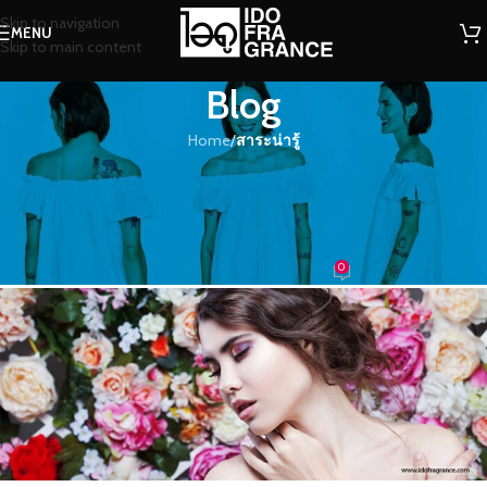
Skip to navigation
MENU
Skip to main content
Blog
Home
/
สาระน่ารู้
สาระน่ารู้
กลิ่นหอมคือ…เวทมนต์ที่ไร้ตัวตนแต่มี
พลังที่ทรงอานุภาพ
0
น้องน้ำหอม
On 16/05/2017