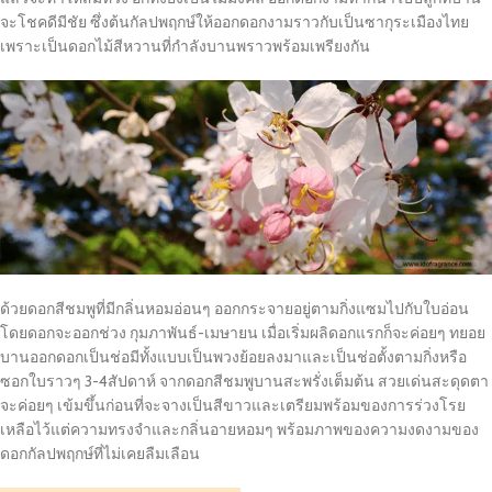
จะโชคดีมีชัย ซึ่งต้นกัลปพฤกษ์ให้ออกดอกงามราวกับเป็นซากุระเมืองไทย
เพราะเป็นดอกไม้สีหวานที่กำลังบานพราวพร้อมเพรียงกัน
ด้วยดอกสีชมพูที่มีกลิ่นหอมอ่อนๆ ออกกระจายอยู่ตามกิ่งแซมไปกับใบอ่อน
โดยดอกจะออกช่วง กุมภาพันธ์-เมษายน เมื่อเริ่มผลิดอกแรกก็จะค่อยๆ ทยอย
บานออกดอกเป็นช่อมีทั้งแบบเป็นพวงย้อยลงมาและเป็นช่อตั้งตามกิ่งหรือ
ซอกใบราวๆ 3-4สัปดาห์ จากดอกสีชมพูบานสะพรั่งเต็มต้น สวยเด่นสะดุดตา
จะค่อยๆ เข้มขึ้นก่อนที่จะจางเป็นสีขาวและเตรียมพร้อมของการร่วงโรย
เหลือไว้แต่ความทรงจำและกลิ่นอายหอมๆ พร้อมภาพของความงดงามของ
ดอกกัลปพฤกษ์ที่ไม่เคยลืมเลือน