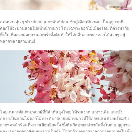
ลมหนาวอุ่น ๆ ช่วงปลายกุมภาพันธ์ก่อนเข้าสู่เดือนมีนาคม เป็นฤดูกาลที่
ดอกไม้จะบานสวยไม่แพ้หน้าหนาว โดยเฉพาะดอกไม้เมืองร้อน ที่ต่างพากัน
ทิ้งใบเพื่อออกดอกบานสะพรั่งทั้งต้นทำให้ได้กลิ่นอายของดอกไม้สวยๆ อยู่
หลากหลายสายพันธุ์
โดยเฉพาะต้นกัลปพฤกษ์ที่มีลำต้นสูงใหญ่ ให้ร่มเงาตามทางเดิน และยัง
กลายเป็นสวนไม้ดอกไม้ประดับ ปลายหน้าหนาวที่ให้ดอกแสนสวยพร้อมรับ
อากาศหน้าร้อนที่จะมาเยือนอีกครั้ง ซึ่งต้นกัลปพฤกษ์พากันทิ้งใบตามฤดูกาล
และเริ่มออกดอกสีชมพูพราวเต็มต้น โดยมีก้านดอกยาวออกดอกตามกิ่งใบ ซึ่ง