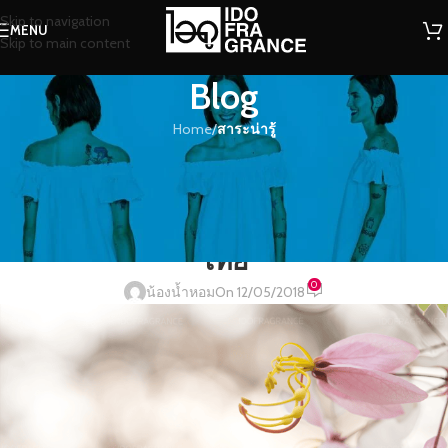
Skip to navigation
MENU
Skip to main content
Blog
Home
/
สาระน่ารู้
สาระน่ารู้
กลิ่นหอมกรุ่นๆ ของกัลปพฤกษ์ดอก
สวยบานสะพรั่ง กับฉายาซากุระเมือง
ไทย
0
น้องน้ำหอม
On 12/05/2018