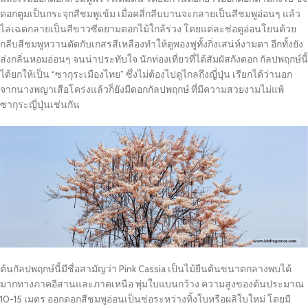
ดอกตูมเป็นกระจุกสีชมพูเข้ม เมื่อคลี่กลีบบานจะกลายเป็นสีชมพูอ่อนๆ แล้ว
ไล่เฉดกลายเป็นสีขาวซีดยามดอกไม้ใกล้ร่วง โดยแต่ละช่อดูอ่อนโยนด้วย
กลีบสีชมพูหวานตัดกับเกสรสีเหลืองทำให้ดูพองฟูทั้งกิ่งเสน่ห์งามตา อีกทั้งยัง
ส่งกลิ่นหอมอ่อนๆ จนน่าประทับใจ นักท่องเที่ยวที่ได้สัมผัสกังดอก กัลปพฤกษ์นี้
ได้ยกให้เป็น “ซากุระเมืองไทย” ซึ่งไม่ต้องไปดูไกลถึงญี่ปุ่น เรียกได้ว่านอก
จากนางพญาเสือโคร่งแล้วก็ยังมีดอกกัลปพฤกษ์ ที่มีความสวยงามไม่แพ้
ซากุระญี่ปุ่นเช่นกัน
ต้นกัลปพฤกษ์นี้มีชื่อสามัญว่า Pink Cassia เป็นไม้ยืนต้นขนาดกลางพบได้
มากทางภาคอีสานและภาคเหนือ พุ่มใบแบนกว้าง ความสูงของต้นประมาณ
10-15 เมตร ออกดอกสีชมพูอ่อนเป็นช่อระหว่างทิ้งใบหรือผลิใบใหม่ โดยมี