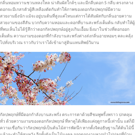
กลิ่นหอมหวานชวนหลงใหล น่าสัมผัสใกล้ๆ และมีกลีบดอก 5 กลีบ ตรงกลาง
ดอกจะมีเกสรตัวผู้สีเหลืองตัดกันทำให้ภาพของดอกกัลปพฤกษ์มีความ
สวยงามยิ่งนัก แม้จะอยู่บนต้นที่สูงแค่ไหนแต่การได้สัมผัสกับกลิ่นอายความ
สวยงามของสีสัน บวกกับความหอมและดอกที่บานสะพรั่งเต็มต้น กลับทำให้ผู้
ที่พบเห็นไม่ได้รู้สึกว่าดอกกัลปพฤกษ์อยู่สูงเกินเอื้อม ยิ่งมาในช่วงที่ดอกออก
เต็มต้น ความงามของดอกที่กำลังบานสะพรั่งต่างส่งกลิ่นอายหอมๆ คละคลุ้ง
ไปทั่งบริเวณ ราวกับว่าเราได้เข้ามาสู่ดินแทนทิพย์วิมาน
กัลปพฤกษ์ที่มีดอกกำลังบานสะพรั่ง ตระการตาด้วยสีชมพูพริ้งพราว ปกคลุม
ทั่ว ด้วยความงามของดอกกัลปพฤกษ์ ที่หาดูได้เพียงแค่ฤดูกาลนี้เท่านั้น แต่ก็มี
ความเชื่อกันว่ากัลปพฤกษ์เป็นต้นไม้สารพัดนึก หากตั้งจิตอธิษฐานใต้ต้นไม้นี้
แล้วจะทำให้สมหวัง อีกทั้งยังเป็นไม้มงคล ออกดอกงามหากนำไปปลูกที่บ้าน