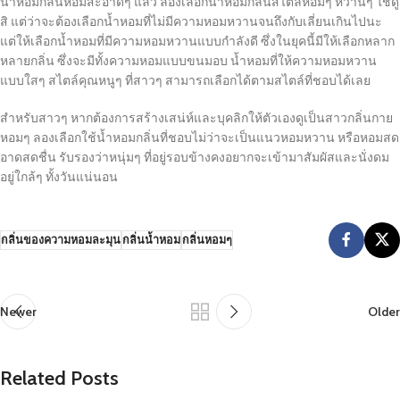
น้ำหอมกลิ่นหอมสะอาดๆ แล้ว ลองเลือกน้ำหอมกลิ่นสไตล์หอมๆ หวานๆ ใช้ดู
สิ แต่ว่าจะต้องเลือกน้ำหอมที่ไม่มีความหอมหวานจนถึงกับเลี่ยนเกินไปนะ
แต่ให้เลือกน้ำหอมที่มีความหอมหวานแบบกำลังดี ซึ่งในยุคนี้มีให้เลือกหลาก
หลายกลิ่น ซึ่งจะมีทั้งความหอมแบบขนมอบ น้ำหอมที่ให้ความหอมหวาน
แบบใสๆ สไตล์คุณหนูๆ ที่สาวๆ สามารถเลือกได้ตามสไตล์ที่ชอบได้เลย
สำหรับสาวๆ หากต้องการสร้างเสน่ห์และบุคลิกให้ตัวเองดูเป็นสาวกลิ่นกาย
หอมๆ ลองเลือกใช้น้ำหอมกลิ่นที่ชอบไม่ว่าจะเป็นแนวหอมหวาน หรือหอมสด
อาดสดชื่น รับรองว่าหนุ่มๆ ที่อยู่รอบข้างคงอยากจะเข้ามาสัมผัสและนั่งดม
อยู่ใกล้ๆ ทั้งวันแน่นอน
กลิ่นของความหอมละมุน
กลิ่นน้ำหอม
กลิ่นหอมๆ
Newer
Older
Related Posts