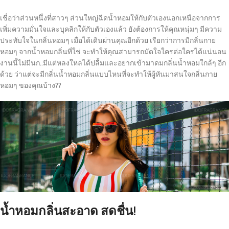
เชื่อว่าส่วนหนึ่งที่สาวๆ ส่วนใหญ่ฉีดน้ำหอมให้กับตัวเองนอกเหนือจากการ
เพิ่มความมั่นใจและบุคลิกให้กับตัวเองแล้ว ยังต้องการให้คุณหนุ่มๆ มีความ
ประทับใจในกลิ่นหอมๆ เมื่อได้เดินผ่านคุณอีกด้วย เรียกว่าการมีกลิ่นกาย
หอมๆ จากน้ำหอมกลิ่นที่ใช่ จะทำให้คุณสามารถมัดใจใครต่อใครได้แน่นอน
งานนี้ไม่มีนก..มีแต่หลงใหลได้ปลื้มและอยากเข้ามาดมกลิ่นน้ำหอมใกล้ๆ อีก
ด้วย ว่าแต่จะมีกลิ่นน้ำหอมกลิ่นแบบไหนที่จะทำให้ผู้หันมาสนใจกลิ่นกาย
หอมๆ ของคุณบ้าง??
น้ำหอมกลิ่นสะอาด สดชื่น!