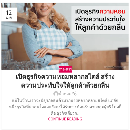
12
ม.ค.
สาระน่ารู้
เปิดธุรกิจความหอมหลากสไตล์ สร้าง
ความประทับใจให้ลูกค้าด้วยกลิ่น
น้ำหอม
แม้ในบ้านเราจะมีธุรกิจสินค้ามากมายหลากหลายสไตล์ แต่อีก
หนึ่งธุรกิจที่น่าสนใจและยังคงได้รับการต้อนรับจากกลุ่มผู้บริโภคก็
คือ ธุรกิจเกี่ยวก...
CONTINUE READING