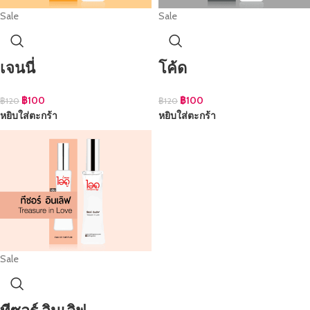
Sale
Sale
เจนนี่
โค้ด
฿
100
฿
100
฿
120
฿
120
หยิบใส่ตะกร้า
หยิบใส่ตะกร้า
Sale