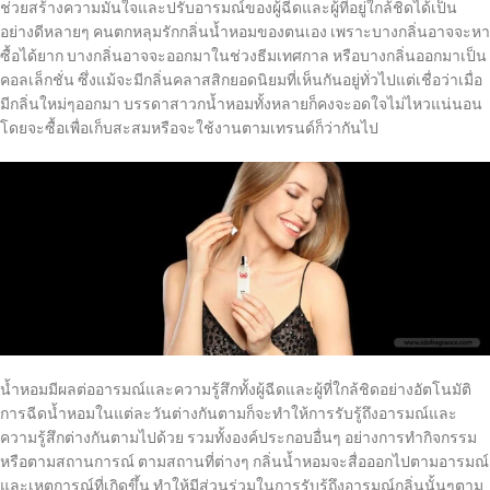
ช่วยสร้างความมั่นใจและปรับอารมณ์ของผู้ฉีดและผู้ที่อยู่ใกล้ชิดได้เป็น
อย่างดีหลายๆ คนตกหลุมรักกลิ่นน้ำหอมของตนเอง เพราะบางกลิ่นอาจจะหา
ซื้อได้ยาก บางกลิ่นอาจจะออกมาในช่วงธีมเทศกาล หรือบางกลิ่นออกมาเป็น
คอลเล็กชั่น ซึ่งแม้จะมีกลิ่นคลาสสิกยอดนิยมที่เห็นกันอยู่ทั่วไปแต่เชื่อว่าเมื่อ
มีกลิ่นใหม่ๆออกมา บรรดาสาวกน้ำหอมทั้งหลายก็คงจะอดใจไม่ไหวแน่นอน
โดยจะซื้อเพื่อเก็บสะสมหรือจะใช้งานตามเทรนด์ก็ว่ากันไป
น้ำหอมมีผลต่ออารมณ์และความรู้สึกทั้งผู้ฉีดและผู้ที่ใกล้ชิดอย่างอัตโนมัติ
การฉีดน้ำหอมในแต่ละวันต่างกันตามก็จะทำให้การรับรู้ถึงอารมณ์และ
ความรู้สึกต่างกันตามไปด้วย รวมทั้งองค์ประกอบอื่นๆ อย่างการทำกิจกรรม
หรือตามสถานการณ์ ตามสถานที่ต่างๆ กลิ่นน้ำหอมจะสื่อออกไปตามอารมณ์
และเหตุการณ์ที่เกิดขึ้น ทำให้มีส่วนร่วมในการรับรู้ถึงอารมณ์กลิ่นนั้นๆตาม