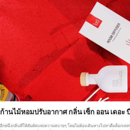
ก้านไม้หอมปรับอากาศ กลิ่น เซ็ก ออน เดอะ บ
อีกหนึ่งกลิ่นที่ให้สัมผัสแห่งความสบายๆ โดยไม่ต้องเดินทางไปหาดื่มค็อกเท