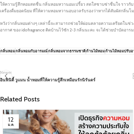
ให้ความรู้สึกหอมสดชื่น กลิ่นหอมหวานอมเปรี้ยว สดใสซาบซ่าชื่นใจ ราวกับว
เครื่องดื่มยอดนิยม ที่ให้ความหอมหวานอบอวลรับรองว่าหากได้สัมผัสกลิ่นโมฮ
หวังว่ากลิ่นหอมต่างๆ เหล่านี้จะสามารถช่วยให้ผ่อนคลายความเครียดในช่ว
อากาศ ของ idofragrance ติดบ้านไว้ซัก 2-3 กลิ่นนะคะ จะได้ช่วยบำบัดอาร
กลิ่นหอม
กลิ่นหอมกับอารมณ์
กลิ่นหอมจากธรรมชาติ
ก้านไม้หอม
ก้านไม้หอมปรับ
Newer
อินฟินิตี้ วูแมน น้ำหอมที่ให้ความรู้สึกเหมือนรักนิรันดร์
Related Posts
12
ม.ค.