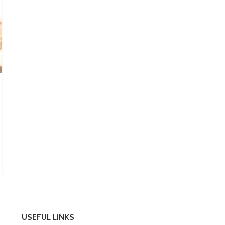
สาระน่ารู้
4 แนวทางการแก้อาการตกขาวมากผิด
ปกติ
Posted by
น้ำหอม
ตกขาว เป็นอาการของผู้หญิงที่เกิดขึ้นได้ตามปกติ หากเป็น
ลักษณะปกติจะมีสีใสหรือสีขาวเล็กน้อย ไม่มีกลิ่น ส่วนใหญ่จะมี
ปริมาณมากช่วงกลางรอบเด...
CONTINUE READING
USEFUL LINKS