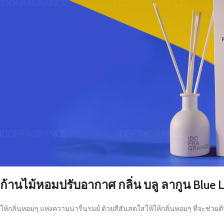
ก้านไม้หอมปรับอากาศ กลิ่น บลู ลากูน Blue
ให้กลิ่นหอมๆ แห่งความน่ารื่นรมย์ ด้วยสีสันสดใสให้ให้กลิ่นหอมๆ ที่จะช่วยด