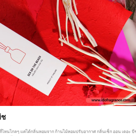
ีช
ลที่ไหนไกลๆ แค่ได้กลิ่นหอมจาก ก้านไม้หอมปรับอากาศ กลิ่นเซ็ก ออน เดอะ บี