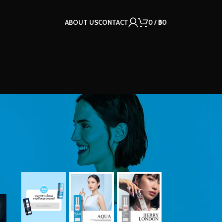
ABOUT US
CONTACT
0
/
฿
0
OUR INSTAGRAM