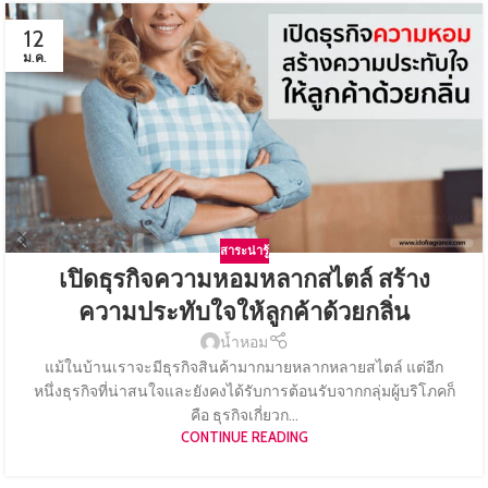
12
ม.ค.
สาระน่ารู้
เปิดธุรกิจความหอมหลากสไตล์ สร้าง
ความประทับใจให้ลูกค้าด้วยกลิ่น
น้ำหอม
แม้ในบ้านเราจะมีธุรกิจสินค้ามากมายหลากหลายสไตล์ แต่อีก
หนึ่งธุรกิจที่น่าสนใจและยังคงได้รับการต้อนรับจากกลุ่มผู้บริโภคก็
คือ ธุรกิจเกี่ยวก...
CONTINUE READING