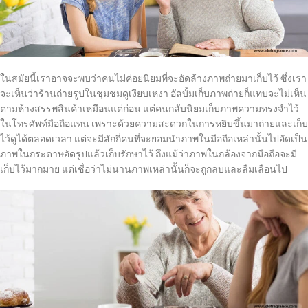
ในสมัยนี้เราอาจจะพบว่าคนไม่ค่อยนิยมที่จะอัดล้างภาพถ่ายมาเก็บไว้ ซึ่งเรา
จะเห็นว่าร้านถ่ายรูปในชุมชมดูเงียบเหงา อัลบั้มเก็บภาพถ่ายก็แทบจะไม่เห็น
ตามห้างสรรพสินค้าเหมือนแต่ก่อน แต่คนกลับนิยมเก็บภาพความทรงจำไว้
ในโทรศัพท์มือถือแทน เพราะด้วยความสะดวกในการหยิบขึ้นมาถ่ายและเก็บ
ไว้ดูได้ตลอดเวลา แต่จะมีสักกี่คนที่จะยอมนำภาพในมือถือเหล่านั้นไปอัดเป็น
ภาพในกระดาษอัดรูปแล้วเก็บรักษาไว้ ถึงแม้ว่าภาพในกล้องจากมือถือจะมี
เก็บไว้มากมาย แต่เชื่อว่าไม่นานภาพเหล่านั้นก็จะถูกลบและลืมเลือนไป