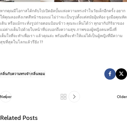
หากคุณมีโอกาสได้กลับไปเปิดอัลบั้มแห่งความทรงจำในวัยเด็กอีกครั้ง อยาก
ให้คุณลองสังเกตสีหน้าของแม่ ไม่ว่าจะเป็นรูปตั้งแต่สมัยอุ้มท้อง จูงมือคุณหัด
เดิน หรือแม้กระทั่งรูปถ่ายตอนป้อนข้าว คุณจะเห็นได้ว่า ทุกอากัปกิริยาของ
แม่ต่างเต็มไปด้วยใบหน้าที่บ่งบอกถึงความสุข ภาพของผู้หญิงคนหนึ่งที่
เต็มใจที่จะทำเพื่อเรา แล้วคุณล่ะ พร้อมที่จะทำให้แม่ได้เป็นผู้หญิงที่มีความ
สุขที่สุดในโลกแล้วรึยัง ??
กลิ่นกับความทรงจำ
กลิ่นหอม
Newer
Older
Related Posts