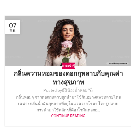
07
มิ.ย.
สาระน่ารู้
กลิ่นความหอมของดอกกุหลาบกับคุณค่า
ทางสุขภาพ
Posted by
น้องน้ำหอม
กลิ่นหอมๆ จากดอกกุหลาบถูกนำมาใช้กันอย่างแพร่หลายโดย
เฉพาะกลิ่นน้ำมันกุหลาบที่อยู่ในแวดวงอโรม่า โดยรูปแบบ
การนำมาใช้หลักๆก็คือ น้ำมันดอกกุ...
CONTINUE READING