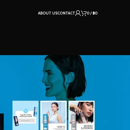
ABOUT US
CONTACT
0
/
฿
0
OUR INSTAGRAM