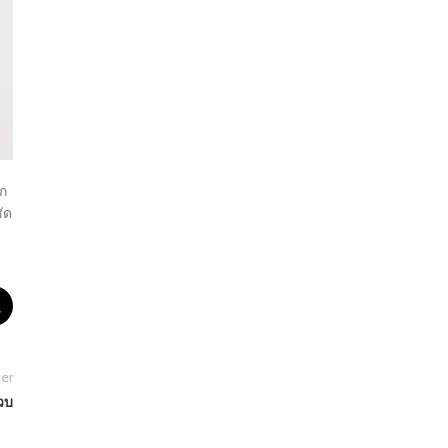
าก
ัด
er
วบ