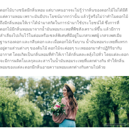
ดอกไม้บางชนิดมีกลิ่นหอม แต่บางคนอาจจะไม่รู้ว่ากลิ่นของดอกไม้ไม่ได้มีดี
แค่ความหอม เพราะมันมีประโยชน์มากกว่านั้น แล้วรู้หรือไม่ว่าทำไมดอกไม้
ถึงมีกลิ่นหอมให้เราได้นำมาสกัดในการนำมาใช้ประโยชน์ได้ ซึ่งการที่
ดอกไม้มีกลิ่นหอมมาจากน้ำมันหอมระเหยที่พืชสังเคราะห์ขึ้น แล้วมีการ
ลำเลียงไปเก็บไว้ในต่อมหรือเซลล์พิเศษที่มีอยู่ในเกสรเพศผู้ เกสรเพศเมีย
ฐานรองดอก และกลีบดอก และเมื่อดอกไม้เริ่มบาน น้ำมันหอมระเหยที่แทรก
อยู่ตามส่วนต่างๆ ของต้นไม้ ดอกไม้จะค่อยๆ ระเหยออกมาทำปฏิกิริยากับ
อากาศ โดยเกิดเป็นกลิ่นหอมที่ทำให้เราได้กลิ่นคละคลุ้งไปทั่ว โดยแต่ละดอก
จะมีการผลิตโมเลกุลและสารในน้ำมันหอมระเหยที่แตกต่างกัน ทำให้กลิ่น
หอมของแต่ละดอกมีกลิ่นอายความหอมแตกต่างกันตามไปด้วย