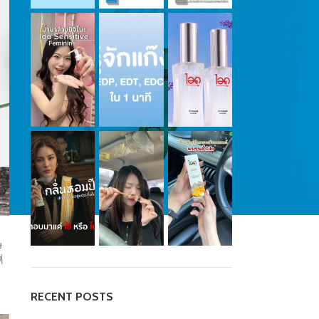
ษ
่
RECENT POSTS