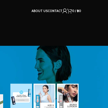
ABOUT US
CONTACT
0
/
฿
0
OUR INSTAGRAM