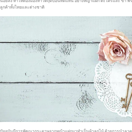
น้อยลง ทำให้ต้องมองหาวัตถุดิบอื่นทดแทน อย่างหญ้าแฝก ตะไคร้และ ข่า พร้
ลูกค้าทั้งไทยและต่างชาติ
ปัจจุบันมีการพัฒนากระดาษจากหญ้าแฝกมาทำเป็นผ้าลูกไม้ ด้วยการนำลวดลา