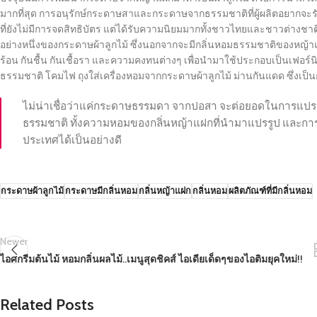
มากที่สุด การอนุรักษ์กระดาษสาและกระดาษจากธรรมชาติที่ผู้ผลิตอยากจะรั
ที่ยังไม่มีการจดสิทธิบัตร แต่ได้รับความนิยมมากทั้งชาวไทยและชาวต่างช
อย่างหนึ่งของกระดาษผ้าลูกไม้ ซึ่งนอกจากจะมีกลิ่นหอมธรรมชาติของหญ้าแ
ร้อน กันชื้น กันเชื้อรา และความคงทนต่างๆ เพื่อนำมาใช้ประกอบเป็นเฟอร์นิ
ธรรมชาติ โคมไฟ ถุงใส่เครื่องหอมจากกระดาษผ้าลูกไม้ ม่านกันแดด ซึ่งเป
ไม่น่าเชื่อว่าแค่กระดาษธรรมดา จากปอสา จะต่อยอดในการแปรรูป
ธรรมชาติ ทั้งความหอมของกลิ่นหญ้าแฝกที่นำมาแปรรูป และการดีไ
ประเทศได้เป็นอย่างดี
กระดาษผ้าลูกไม้
กระดาษมีกลิ่นหอม
กลิ่นหญ้าแฝก
กลิ่นหอม
ผลิตภัณฑ์ที่มีกลิ่นหอม
Newer
ไอศกรีมต้นไม้ หอมกลิ่นผลไม้..เมนูสุดชิคส์ ไอเดียเด็ดๆของไอติมยุคใหม่!!
Related Posts