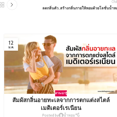
Old
ลดกลิ่นตัว..สร้างกลิ่นกายให้หอมด้วยโลชั่นน้ำ
12
ม.ค.
สาระน่ารู้
สัมผัสกลิ่นอายทะเลจากการตกแต่งสไตล์
เมดิเตอร์เรเนียน
Posted by
น้ำหอม