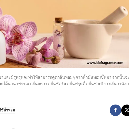
ื้อเบาและมีรูพรุนจะทำให้สามารถดูดกลิ่นหอมๆ จากน้ำมันหอมขึ้นมา จากนั้นจ
ม้นานาพรรณ กลิ่นอควา กลิ่นซิตรัส กลิ่นฟรุตตี้ กลิ่นชาเขียว กลิ่นวานิลา
ใช้น้ำหอม