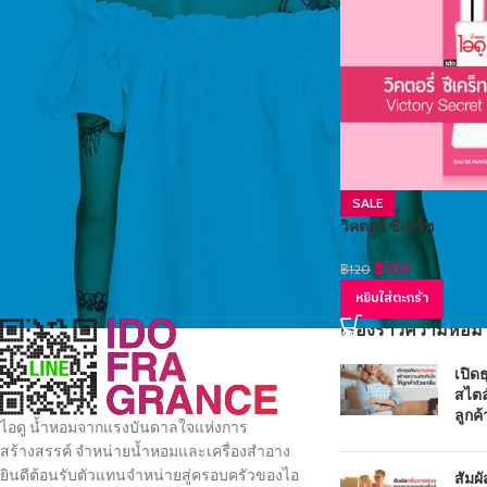
SALE
วิคตอรี่ ซีเคร็ท
฿
100
฿
120
หยิบใส่ตะกร้า
เรื่องราวความหอม
เปิด
สไตล
ลูกค้
ไอดู น้ำหอมจากแรงบันดาลใจแห่งการ
สร้างสรรค์ จำหน่ายน้ำหอมและเครื่องสำอาง
ยินดีต้อนรับตัวแทนจำหน่ายสู่ครอบครัวของไอ
สัมผ