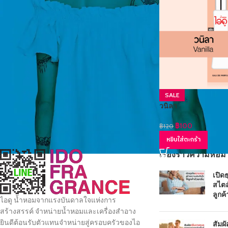
SALE
วนิลา
฿
100
฿
120
หยิบใส่ตะกร้า
เรื่องราวความหอม
เปิด
สไตล
ลูกค้
ไอดู น้ำหอมจากแรงบันดาลใจแห่งการ
สร้างสรรค์ จำหน่ายน้ำหอมและเครื่องสำอาง
ยินดีต้อนรับตัวแทนจำหน่ายสู่ครอบครัวของไอ
สัมผ