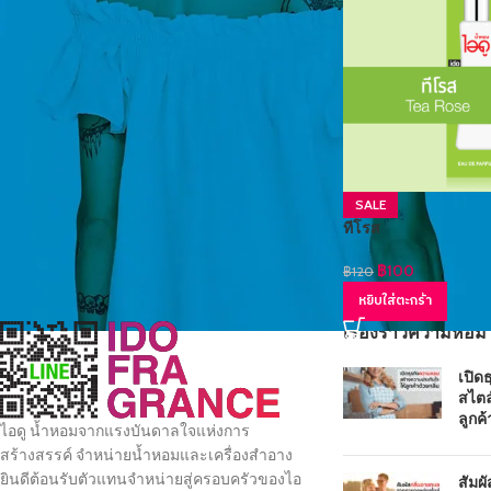
SALE
ทีโรส
฿
100
฿
120
หยิบใส่ตะกร้า
เรื่องราวความหอม
เปิด
สไตล
ลูกค้
ไอดู น้ำหอมจากแรงบันดาลใจแห่งการ
สร้างสรรค์ จำหน่ายน้ำหอมและเครื่องสำอาง
ยินดีต้อนรับตัวแทนจำหน่ายสู่ครอบครัวของไอ
สัมผ