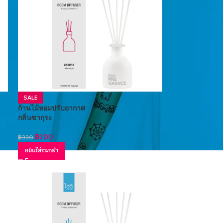
SALE
ก้านไม้หอมปรับอากาศ
กลิ่นซากุระ
฿
200
฿
320
หยิบใส่ตะกร้า