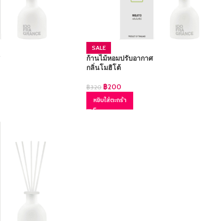
SALE
ก้านไม้หอมปรับอากาศ
กลิ่นโมฮิโต้
฿
200
฿
320
หยิบใส่ตะกร้า