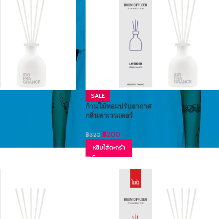
SALE
ก้านไม้หอมปรับอากาศ
กลิ่นลาเวนเดอร์
฿
200
฿
320
หยิบใส่ตะกร้า