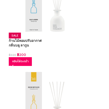
SALE
ก้านไม้หอมปรับอากาศ
กลิ่นบลู ลากูน
฿
200
฿
320
หยิบใส่ตะกร้า