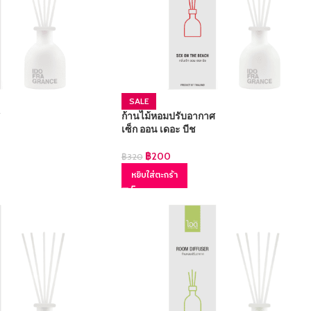
SALE
ก้านไม้หอมปรับอากาศ
เซ็ก ออน เดอะ บีช
฿
200
฿
320
หยิบใส่ตะกร้า