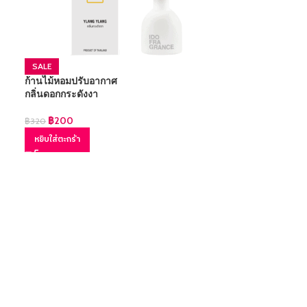
SALE
ก้านไม้หอมปรับอากาศ
กลิ่นดอกกระดังงา
฿
200
฿
320
หยิบใส่ตะกร้า