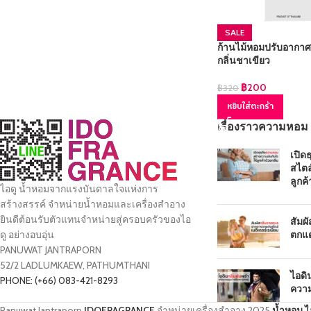
SALE
ก้านไม้หอมปรับอากาศ
กลิ่นชาเขียว
฿
200
฿
320
หยิบใส่ตะกร้า
เรื่องราวความหอม
เปิด
สไตล
ลูกค้
ไอดู น้ำหอมจากแรงบันดาลใจแห่งการ
สร้างสรรค์ จำหน่ายน้ำหอมและเครื่องสำอาง
ยินดีต้อนรับตัวแทนจำหน่ายสู่ครอบครัวของไอ
สัมผ
ตกแต
ดู อย่างอบอุ่น
PANUWAT JANTRAPORN
52/2 LADLUMKAEW, PATHUMTHANI
ไอดิ
PHONE: (+66) 083-421-8293
ความ
Panuwat Jantraporn
IDOFRAGRANCE
จำหน่ายเครื่องสำอาง
2025
น้ำหอม ไ