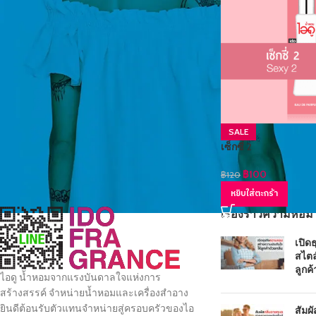
SALE
เซ็กซี่ 2
฿
100
฿
120
หยิบใส่ตะกร้า
เรื่องราวความหอม
เปิด
สไตล
ลูกค้
ไอดู น้ำหอมจากแรงบันดาลใจแห่งการ
สร้างสรรค์ จำหน่ายน้ำหอมและเครื่องสำอาง
ยินดีต้อนรับตัวแทนจำหน่ายสู่ครอบครัวของไอ
สัมผ