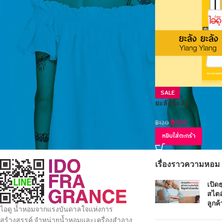
STOCK STATUS
On sale
In stock
SALE
ยะลัง ยะลัง
฿
100
฿
120
หยิบใส่ตะกร้า
เรื่องราวความหอม
เปิด
สไตล
ลูกค้
ไอดู น้ำหอมจากแรงบันดาลใจแห่งการ
สร้างสรรค์ จำหน่ายน้ำหอมและเครื่องสำอาง