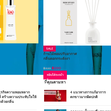
SALE
ก้านไม้หอมปรับอากาศ
กลิ่นดอกกระดังงา
฿
200
฿
320
หยิบใส่ตะกร้า
ที่คุณตามหา
ธุรกิจความหอมหลาก
4 แนวทางการแก้อาการ
์ สร้างความประทับใจให้
ตกขาวมากผิดปกติ
าด้วยกลิ่น