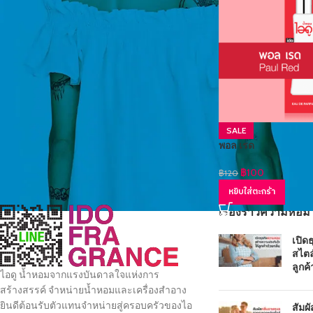
SALE
พอล เรด
฿
100
฿
120
หยิบใส่ตะกร้า
เรื่องราวความหอม
เปิด
สไตล
ลูกค้
ไอดู น้ำหอมจากแรงบันดาลใจแห่งการ
สร้างสรรค์ จำหน่ายน้ำหอมและเครื่องสำอาง
ยินดีต้อนรับตัวแทนจำหน่ายสู่ครอบครัวของไอ
สัมผ