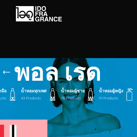
พอล เรด
ามือ
น้ำหอมทุกเพศ
น้ำหอมผู้ชาย
น้ำหอมผู้หญิง
ucts
43 Products
78 Products
111 Products
้ายกำกับ “พอล เรด”
Show
9