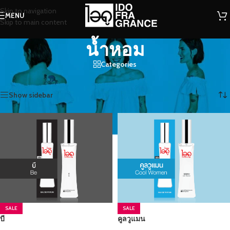
Skip to navigation
MENU
Skip to main content
น้ำหอม
Categories
หน้าหลัก
/
สินค้าที่มีป้ายกำกับ “น้ำหอม”
/
หน้า 3
Showing 25–36 of 134 results
Show sidebar
SALE
SALE
บี
คูลวูแมน