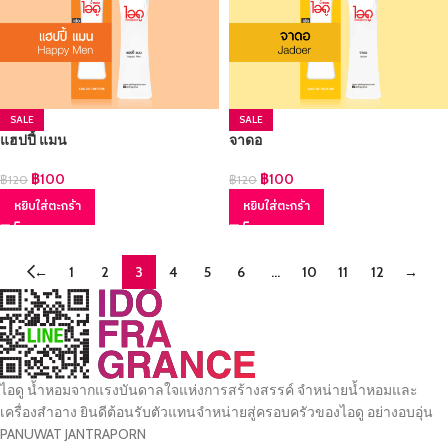
SALE
SALE
แฮปปี้ แมน
จาดอ
฿
100
฿
100
฿
120
฿
120
หยิบใส่ตะกร้า
หยิบใส่ตะกร้า
←
1
2
3
4
5
6
…
10
11
12
→
ไอดู น้ำหอมจากแรงบันดาลใจแห่งการสร้างสรรค์ จำหน่ายน้ำหอมและ
เครื่องสำอาง ยินดีต้อนรับตัวแทนจำหน่ายสู่ครอบครัวของไอดู อย่างอบอุ่น
PANUWAT JANTRAPORN