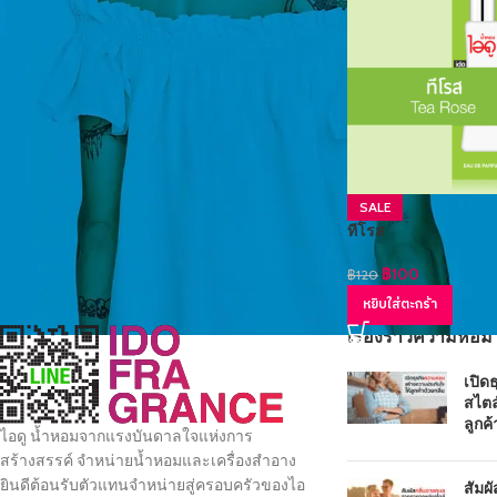
SALE
ทีโรส
฿
100
฿
120
หยิบใส่ตะกร้า
เรื่องราวความหอม
เปิด
สไตล
ลูกค้
ไอดู น้ำหอมจากแรงบันดาลใจแห่งการ
สร้างสรรค์ จำหน่ายน้ำหอมและเครื่องสำอาง
ยินดีต้อนรับตัวแทนจำหน่ายสู่ครอบครัวของไอ
สัมผ