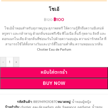
โชเอ้
฿
100
฿
120
โชเอ้น้ำหอมสำหรับสุภาพบุรุษ สุภาพสตรี ให้ความรู้สึกถึงความมีเสน่ห์
หรูหรา และกล้าหาญ ด้วยกลิ่นของฟรีเซีย พีโอเนีย ลิ้นจี่ กุหลาบ ลิลลี่ และ
ดอกแมกโนเลีย ด้วยกลิ่นที่ซ่อนเร้นไปด้วยความอบอุ่น ความน่ารักสดใส ที่
สามารถใช้ได้ทั้งกลางวันและปาร์ตี้ในยามค่ำคืน ความหอมแนวกลิ่น
Chotier Eau de Parfum
-
+
หยิบใส่ตะกร้า
BUY NOW
รหัสสินค้า:
8859419010870
หมวดหมู่:
น้ำหอมผู้หญิง
ป้ายกำกับ:
chotier
,
eau de parfum
,
edp
,
fragrance
,
perfume
,
น้ำหอม
,