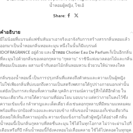
น้ำหอมผู้หญิง
,
โชเอ้
Share:
คำอธิบาย
มีไม่น้อยที่แบรนด์แฟชั่นหันมาเอาจริงเอาจังกับการสร้างสรรกลิ่นหอมแล้ว
ออกมาเป็นน้ำหอมกลิ่นหอมละมุน หนึ่งในนั้นก็มีแบรนด์
IDOFRAGRANCE
อยู่ด้วย และ
น้ำหอม Chotier Eau De Parfum
ก็เป็นอีกกลิ่น
ที่ละมุนไปด้วยกลิ่นของดอกกุหลาบ “กุหลาบ” ราชินีแห่งมวลดอกไม้และกลิ่น
ที่หอมเป็นอมตะ ผสานเข้ากับดอกไม้กลิ่นหอมหวน ยั่วยวนให้น่าหลงใหล
กลิ่นของน้ำหอมนี้ เป็นการปรุงกลิ่นที่แสดงถึงตัวตนและความเป็นผู้หญิง
ไม่ใช่เพียงกลิ่นที่บ่งบอกถึงความเป็นสตรีเพศภายใต้รูปร่างภายนอกเท่านั้น
แต่ยังเป็นการสะท้อนทั้งความคิด บุคลิก อารมณ์ความรู้สึกได้ดีอีกด้วย ใน
ขณะเดียวกัน ภายใต้ความงามที่อ่อนโยน บอบบาง แต่ทว่าภายในคงไว้ซึ่ง
ความเข้มแข็ง กล้าหาญและเด็ดเดี่ยว ดั่งเช่นดอกกุหลาบที่มีหนามแหลมคม
พร้อมที่จะปกป้องตัวเองและคนรอบข้าง กลิ่นของน้ำหอมเองก็เช่นเดียวกัน
ยังเผยให้เห็นถึงความมุ่งมั่น ความเข้มแข็งภายในตัวผู้หญิงได้อย่างดี กลิ่น
น้ำหอมนี้เป็นกลิ่นกุหลาบที่สดชื่นละมุน ใช้ได้ในทุกโอกาส ไม่ว่าจะผ่านไปกี่
เดือนหรือกี่ปี กลิ่นน้ำหอมนี้ก็ยังคงหอมไม่เสื่อมคลาย ใช้ได้ไปตลอดในทุกยุค