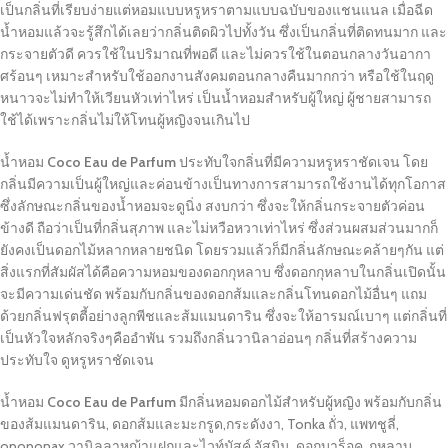
เป็นกลิ่นที่เรียบง่ายแต่หอมแบบหรูหราตามแบบฉบับของแชนแนล เมื่อฉีด
น้ำหอมแล้วจะรู้สึกได้เลยว่ากลิ่นติดผิวไปทั้งวัน ซึ่งเป็นกลิ่นที่ติดทนมาก และ
กระจายตัวดี ควรใช้ในปริมาณที่พอดี และไม่ควรใช้ในตอนกลางวันอากา
ศร้อนๆ เหมาะสำหรับใช้ออกงานสังคมตอนกลางคืนมากกว่า หรือใช้ในฤดู
หนาวจะไม่ทำให้เวียนหัวเท่าไหร่ เป็นน้ำหอมสำหรับผู้ใหญ่ ผู้ชายสามารถ
ใช้ได้เพราะกลิ่นไม่ให้โทนผู้หญิงจนเกินไป
น้ำหอม
Coco Eau de Parfum
ประทับใจกลิ่นที่มีความหรูหราชัดเจน โดย
กลิ่นมีความเป็นผู้ใหญ่และค่อนข้างเป็นทางการสามารถใช้งานได้ทุกโอกาส
ซึ่งลักษณะกลิ่นของน้ำหอมจะดูนิ่ง สงบกว่า ซึ่งจะให้กลิ่นกระจายตัวค่อน
ข้างดี ถือว่าเป็นที่กลิ่นสุภาพ และไม่หวือหวาเท่าไหร่ ซึ่งส่วนผสมส่วนมากก็
ยังคงเป็นดอกไม้หลากหลายชนิด โดยรวมแล้วก็มีกลิ่นลักษณะคล้ายๆกัน แต่
สิ่งแรกที่สัมผัสได้คือความหอมของดอกกุหลาบ ซึ่งดอกกุหลาบในกลิ่นเปิดนั้น
จะมีความเด่นชัด พร้อมกับกลิ่นของดอกส้มและกลิ่นโทนดอกไม้อื่นๆ แถม
ด้วยกลิ่นฟรุตตี้อย่างลูกพีชและส้มแมนดาริน ซึ่งจะให้อารมณ์เบาๆ แต่กลิ่นที่
เป็นหัวใจหลักจริงๆคืออำพัน รวมถึงกลิ่นวานิลาอ่อนๆ กลิ่นที่สร้างความ
ประทับใจ ดูหรูหราชัดเจน
น้ำหอม
Coco Eau de Parfum
มีกลิ่นหอมดอกไม้สำหรับผู้หญิง พร้อมกับกลิ่น
ของส้มแมนดาริน, ดอกส้มและมะกรูด,กระดังงา, Tonka ถั่ว, แพทชูลี่,
opoponax วานิลลาหญ้าแฝกและไวท์มัสค์ จัสมิน ,ดอกบาร็อค, กุหลาบ