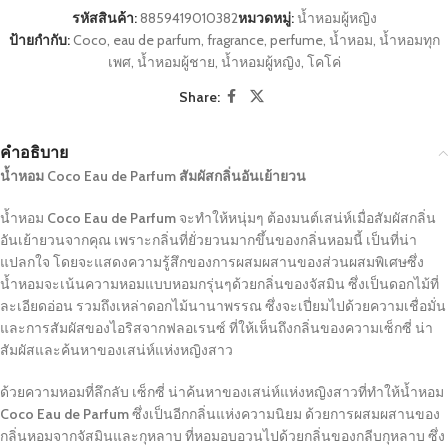
รหัสสินค้า:
8859419010382
หมวดหมู่:
น้ำหอมผู้หญิง
ป้ายกำกับ:
Coco
,
eau de parfum
,
fragrance
,
perfume
,
น้ำหอม
,
น้ำหอมทุก
เพศ
,
น้ำหอมผู้ชาย
,
น้ำหอมผู้หญิง
,
โคโค่
Share:
คำอธิบาย
น้ำหอม Coco Eau de Parfum สัมผัสกลิ่นอันเย้ายวน
น้ำหอม
Coco Eau de Parfum
จะทำให้หนุ่มๆ ต้องมนต์เสน่ห์เมื่อสัมผัสกลิ่น
อันเย้ายวนจากคุณ เพราะกลิ่นที่ยั่วยวนมากขึ้นของกลิ่นหอมนี้ เป็นที่น่า
แปลกใจ โดยจะแสดงความรู้สึกของการผสมผสานของส่วนผสมพิเศษซึ่ง
น้ำหอมจะเน้นความหอมแบบหอมกรุ่นๆด้วยกลิ่นของจัสมิน ซึ่งเป็นดอกไม้ที่
ละเอียดอ่อน รวมถึงเหล่าดอกไม้นานาพรรณ ซึ่งจะเปี่ยมไปด้วยความเชื่อมั่น
และการสัมผัสของไอริสจากฟลอเรนซ์ ที่ให้เห็นถึงกลิ่นของความเซ็กซี่ น่า
สัมผัสและค้นหาของเสน่ห์แห่งหญิงสาว
ด้วยความหอมที่ลึกลับ เซ็กซี่ น่าค้นหาของเสน่ห์แห่งหญิงสาวที่ทำให้น้ำหอม
Coco Eau de Parfum
ซึ่งเป็นอีกกลิ่นแห่งความนิยม ด้วยการผสมผสานของ
กลิ่นหอมจากจัสมินและกุหลาบ ที่หอมอบอวนไปด้วยกลิ่นของกลีบกุหลาบ ซึ่ง