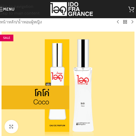
Skip to navigation
MENU
Skip to main content
หน้าหลัก
/
น้ำหอมผู้หญิง
SALE
Click to enlarge