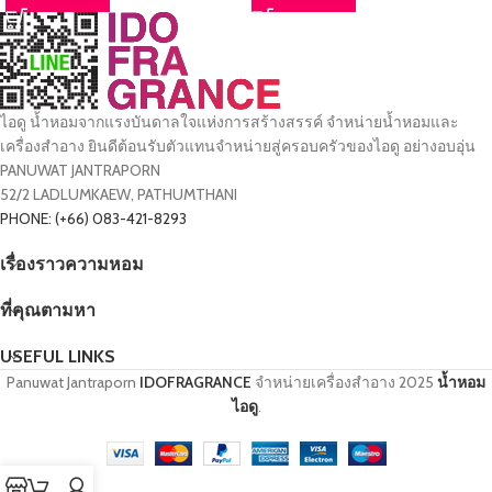
ไอดู น้ำหอมจากแรงบันดาลใจแห่งการสร้างสรรค์ จำหน่ายน้ำหอมและ
เครื่องสำอาง ยินดีต้อนรับตัวแทนจำหน่ายสู่ครอบครัวของไอดู อย่างอบอุ่น
PANUWAT JANTRAPORN
52/2 LADLUMKAEW, PATHUMTHANI
PHONE: (+66) 083-421-8293
เรื่องราวความหอม
ที่คุณตามหา
USEFUL LINKS
Panuwat Jantraporn
IDOFRAGRANCE
จำหน่ายเครื่องสำอาง
2025
น้ำหอม
ไอดู
.