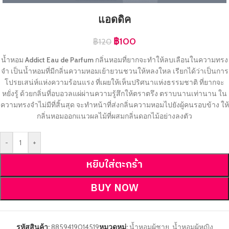
แอดดิค
฿
100
฿
120
น้ำหอม
Addict Eau de Parfum
กลิ่นหอมที่ยากจะทำให้ลบเลือนในความทรง
จำ เป็นน้ำหอมที่มีกลิ่นความหอมเย้ายวนชวนให้หลงใหล เรียกได้ว่าเป็นการ
โปรยเสน่ห์แห่งความร้อนแรง ที่เผยให้เห็นปริศนาแห่งธรรมชาติ ที่ยากจะ
หยั่งรู้ ด้วยกลิ่นที่อบอวลแผ่ผ่านความรู้สึกให้ตราตรึง ตราบนานเท่านาน ใน
ความทรงจำไม่มีที่สิ้นสุด จะทำหน้าที่ส่งกลิ่นความหอมไปยังผู้คนรอบข้าง ให้
กลิ่นหอมออกแนวผลไม้ที่ผสมกลิ่นดอกไม้อย่างลงตัว
-
+
หยิบใส่ตะกร้า
BUY NOW
รหัสสินค้า:
8859419014519
หมวดหมู่:
น้ำหอมผู้ชาย
,
น้ำหอมผู้หญิง