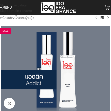
Skip to navigation
MENU
Skip to main content
หน้าหลัก
/
น้ำหอมผู้หญิง
SALE
Click to enlarge