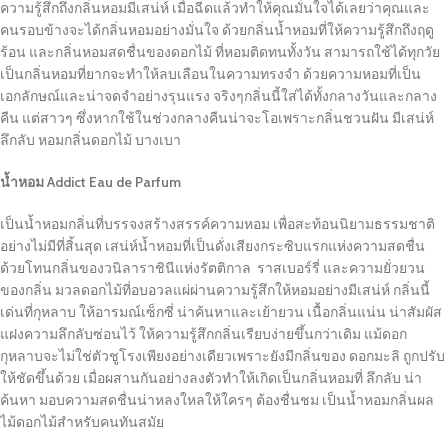
ความรู้สึกถึงกลิ่นหอมมีเสน่ห์ เมื่อฉีดแล้วทำให้คุณมั่นใจได้เลยว่าคุณและ
คนรอบข้างจะได้กลิ่นหอมอย่างมั่นใจ ด้วยกลิ่นน้ำหอมที่ให้ความรู้สึกถึงฤดู
ร้อน และกลิ่นหอมสดชื่นของดอกไม้ ที่หอมติดทนทั้งวัน สามารถใช้ได้ทุกวัย
เป็นกลิ่นหอมที่ยากจะทำให้ลบเลือนในความทรงจำ ด้วยความหอมที่เป็น
เอกลักษณ์และน่าจดจำอย่างรุนแรง จริงๆกลิ่นนี้ใส่ได้ทั้งกลางวันและกลาง
คืน แต่สาวๆ ซึ่งหากใช้ในช่วงกลางคืนน่าจะโอเพราะกลิ่นชวนฝัน มีเสน่ห์
ลึกลับ หอมกลิ่นดอกไม้ บางเบา
น้ำหอม
Addict Eau de Parfum
เป็นน้ำหอมกลิ่นที่บรรจงสร้างสรรค์ความหอม เพื่อสะท้อนนิยามธรรมชาติ
อย่างไม่มีที่สิ้นสุด เสน่ห์น้ำหอมที่เป็นดั่งเสียงกระซิบแรกแห่งความสดชื่น
ด้วยโทนกลิ่นของวนิลาราชินีแห่งรัตติกาล ราสเบอร์รี่ และความยั่วยวน
ของกลิ่น มวลดอกไม้ที่อบอวลแผ่ผ่านความรู้สึกให้หอมอย่างมีเสน่ห์ กลิ่นนี้
เด่นที่กุหลาบ ให้อารมณ์เซ็กซี่ น่าค้นหาและเย้ายวน เนื้อกลิ่นแน่น น่าสัมผัส
แฝงความลึกลับซ่อนไว้ ให้ความรู้สึกกลิ่นเรียบง่ายขึ้นกว่าเดิม แม้ดอก
กุหลาบจะไม่ใช่ตัวชูโรงเพียงอย่างเดียวเพราะยังมีกลิ่นของ ดอกมะลิ ถูกปรับ
ให้ชัดขึ้นด้วย เมื่อผสานกันอย่างลงตัวทำให้เกิดเป็นกลิ่นหอมที่ ลึกลับ น่า
ค้นหา มอบความสดชื่นน่าหลงใหลให้ใครๆ ต้องชื่นชม เป็นน้ำหอมกลิ่นผล
ไม้ดอกไม้สำหรับคนทันสมัย