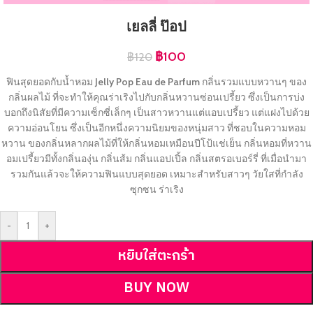
เยลลี่ ป๊อป
฿
100
฿
120
ฟินสุดยอดกับน้ำหอม
Jelly Pop Eau de Parfum
กลิ่นรวมแบบหวานๆ ของ
กลิ่นผลไม้ ที่จะทำให้คุณร่าเริงไปกับกลิ่นหวานซ่อนเปรี้ยว ซึ่งเป็นการบ่ง
บอกถึงนิสัยที่มีความเซ็กซี่เล็กๆ เป็นสาวหวานแต่แอบเปรี้ยว แต่แฝงไปด้วย
ความอ่อนโยน ซึ่งเป็นอีกหนึ่งความนิยมของหนุ่มสาว ที่ชอบในความหอม
หวาน ของกลิ่นหลากผลไม้ที่ให้กลิ่นหอมเหมือนปีโป้แช่เย็น กลิ่นหอมที่หวาน
อมเปรี้ยวมีทั้งกลิ่นองุ่น กลิ่นส้ม กลิ่นแอปเปิ้ล กลิ่นสตรอเบอร์รี่ ที่เมื่อนำมา
รวมกันแล้วจะให้ความฟินแบบสุดยอด เหมาะสำหรับสาวๆ วัยใสที่กำลัง
ซุกซน ร่าเริง
-
+
หยิบใส่ตะกร้า
BUY NOW