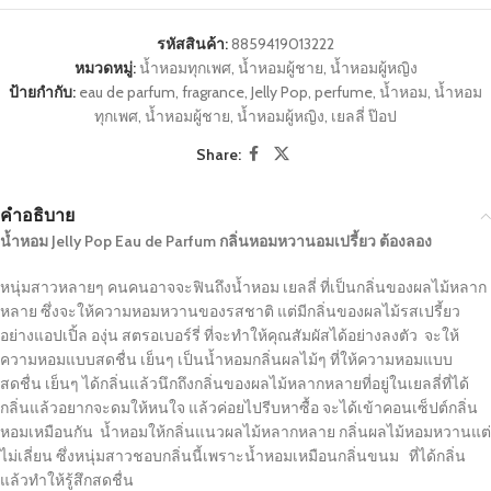
รหัสสินค้า:
8859419013222
หมวดหมู่:
น้ำหอมทุกเพศ
,
น้ำหอมผู้ชาย
,
น้ำหอมผู้หญิง
ป้ายกำกับ:
eau de parfum
,
fragrance
,
Jelly Pop
,
perfume
,
น้ำหอม
,
น้ำหอม
ทุกเพศ
,
น้ำหอมผู้ชาย
,
น้ำหอมผู้หญิง
,
เยลลี่ ป๊อป
Share:
คำอธิบาย
น้ำหอม
Jelly Pop Eau de Parfum
กลิ่นหอมหวานอมเปรี้ยว
ต้องลอง
หนุ่มสาวหลายๆ คนคนอาจจะฟินถึงน้ำหอม เยลลี่ ที่เป็นกลิ่นของผลไม้หลาก
หลาย ซึ่งจะให้ความหอมหวานของรสชาติ แต่มีกลิ่นของผลไม้รสเปรี้ยว
อย่างแอปเปิ้ล องุ่น สตรอเบอร์รี่ ที่จะทำให้คุณสัมผัสได้อย่างลงตัว จะให้
ความหอมแบบสดชื่น เย็นๆ เป็นน้ำหอมกลิ่นผลไม้ๆ ที่ให้ความหอมแบบ
สดชื่น เย็นๆ ได้กลิ่นแล้วนึกถึงกลิ่นของผลไม้หลากหลายที่อยู่ในเยลลี่ที่ได้
กลิ่นแล้วอยากจะดมให้หนใจ แล้วค่อยไปรีบหาซื้อ จะได้เข้าคอนเซ็ปต์กลิ่น
หอมเหมือนกัน น้ำหอมให้กลิ่นแนวผลไม้หลากหลาย กลิ่นผลไม้หอมหวานแต่
ไม่เลี่ยน ซึ่งหนุ่มสาวชอบกลิ่นนี้เพราะน้ำหอมเหมือนกลิ่นขนม ที่ได้กลิ่น
แล้วทำให้รู้สึกสดชื่น