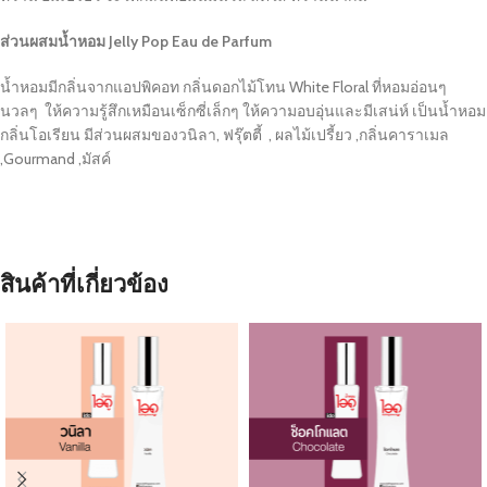
ส่วนผสมน้ำหอม
Jelly Pop Eau de Parfum
น้ำหอมมีกลิ่นจากแอปพิคอท กลิ่นดอกไม้โทน White Floral ที่หอมอ่อนๆ
นวลๆ ให้ความรู้สึกเหมือนเซ็กซี่เล็กๆ ให้ความอบอุ่นและมีเสน่ห์ เป็นน้ำหอม
กลิ่นโอเรียน มีส่วนผสมของวนิลา, ฟรุ๊ตตี้ , ผลไม้เปรี้ยว ,กลิ่นคาราเมล
,Gourmand ,มัสค์
สินค้าที่เกี่ยวข้อง