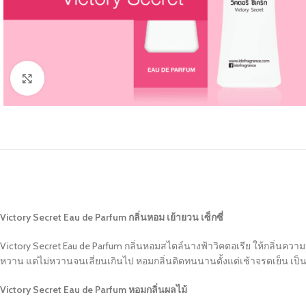
Click to enlarge
Victory Secret Eau de Parfum กลิ่นหอม เย้ายวน เซ็กซี่
Victory Secret Eau de Parfum กลิ่นหอมสไตล์นางฟ้าวิคตอเรีย ให้กลิ่นคว
หวาน แต่ไม่หวานจนเลี่ยนเกินไป หอมกลิ่นติดทนนานตั้งแต่เช้าจรดเย็น เป็นก
Victory Secret Eau de Parfum หอมกลิ่นผลไม้