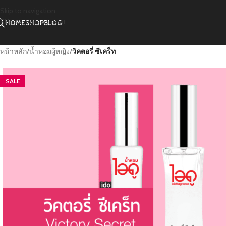
Skip to navigation
Skip to main content
HOME
SHOP
BLOG
หน้าหลัก
/
น้ำหอมผู้หญิง
/
วิคตอรี่ ซีเคร็ท
SALE