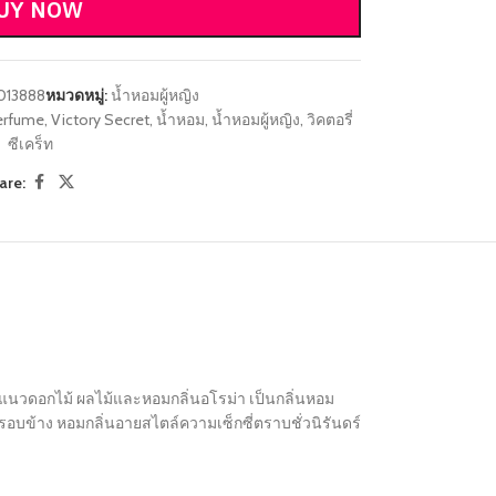
UY NOW
013888
หมวดหมู่:
น้ำหอมผู้หญิง
erfume
,
Victory Secret
,
น้ำหอม
,
น้ำหอมผู้หญิง
,
วิคตอรี่
ซีเคร็ท
are:
ในแนวดอกไม้ ผลไม้และหอมกลิ่นอโรม่า เป็นกลิ่นหอม
รอบข้าง หอมกลิ่นอายสไตล์ความเซ็กซี่ตราบชั่วนิรันดร์