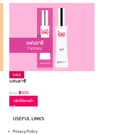
SALE
SALE
แฟนตาซี
มาลายา
฿
100
฿
100
฿
120
฿
120
หยิบใส่ตะกร้า
หยิบใส่ตะกร้า
USEFUL LINKS
Privacy Policy