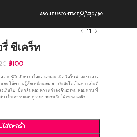
ABOUT US
CONTACT
0
/
฿
0
รี่ ซีเคร็ท
฿
100
120
ห้ความรู้สึกเบิกบานใจและอบอุ่น เมื่อฉีดในช่วงแรก อาจ
นลง ให้ความรู้สึกเหมือนเด็กสาวที่เพิ่งโตเป็นสาวเต็มที่
แรงเกินไป เป็นกลิ่นหอมหวานกำลังดีหอมทน หอมนาน ที่
ี้เล่น เป็นความหอมถูกผสมผสานกันได้อย่างลงตัว
บใส่ตะกร้า