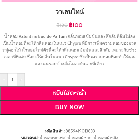
วาเลนไทน์
฿
100
฿
120
น้ำหอม
Valentine Eau de Parfum
กลิ่นหอมเข้มข้นและลึกลับที่ลืมไม่ลง
เป็นน้ำหอมที่จะให้กลิ่นหอมในแนว Chypre ที่มีการเพิ่มความหอมของมวล
หมู่ดอกไม้ น้ำหอมใหม่ตัวนี้จะให้กลิ่นหอมเข้มข้นและลึกลับ เหมาะกับช่วง
เวลาที่พิเศษ ซึ่งจะให้กลิ่นในแนว Chypre ซึ่งเป็นความหอมที่จะทำให้คุณ
และคนรอบข้างลืมไม่ลงกันเลยทีเดียว
-
+
หยิบใส่ตะกร้า
BUY NOW
รหัสสินค้า:
8859419013833
หมวดหมู่:
น้ำหอมทุกเพศ
,
น้ำหอมผู้ชาย
,
น้ำหอมผู้หญิง