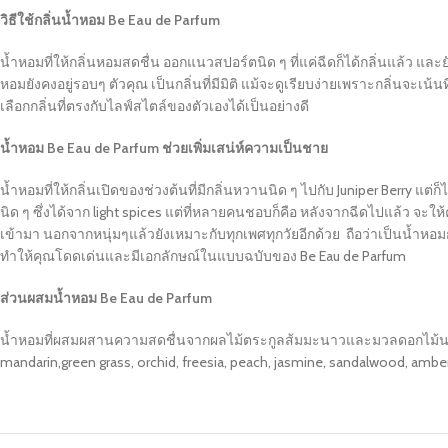
วิธีใช้กลิ่นน้ำหอม
Be Eau de Parfum
น้ำหอมที่ให้กลิ่นหอมสดชื่น ออกแนวสปอร์ตนิด ๆ ที่แค่ฉีดก็ได้กลิ่นแล้ว แล
หอมยังคงอยู่รอบๆ ตัวคุณ เป็นกลิ่นที่มีมิติ แม้จะดูเรียบง่ายเพราะกลิ่นจะเ
เลือกกลิ่นที่ตรงกับไลฟ์สไตล์ของตัวเองได้เป็นอย่างดี
น้ำหอม
Be Eau de Parfum
ช่วยเพิ่มเสน่ห์ความเป็นชาย
น้ำหอมที่ให้กลิ่นเปิดของช่วงต้นที่มีกลิ่นหวานนิด ๆ ไปกับ Juniper Berry
นิด ๆ ซึ่งได้จาก light spices แต่ที่หลายคนชอบก็คือ หลังจากฉีดไปแล้ว จะ
เข้ามา นอกจากหนุ่มๆแล้วยังเหมาะกับทุกเพศทุกวัยอีกด้วย ถือว่าเป็นน้ำหอ
ทำให้คุณโดดเด่นและมีเอกลักษณ์ในแบบฉบับของ Be Eau de Parfum
ส่วนผสมน้ำหอม
Be Eau de Parfum
น้ำหอมที่ผสมผสานความสดชื่นจากผลไม้ตระกูลส้มมะนาวและมวลดอกไม้นานาชนิ
mandarin,green grass, orchid, freesia, peach, jasmine, sandalwood, amber