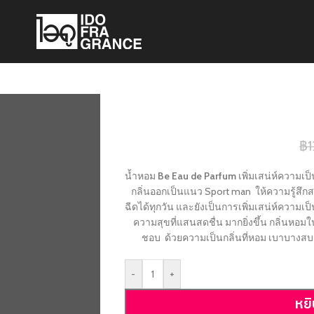
฿
น้ำหอม
Be Eau de Parfum
เพิ่มเสน่ห์ความเป็
กลิ่นออกเป็นแนว Sport man ให้ความรู้สึก
ฉีดได้ทุกวัน และยังเป็นการเพิ่มเสน่ห์ความเป็น
ความสุขที่แสนสดชื่น มากยิ่งขึ้น กลิ่นหอมใน
ชอบ ด้วยความเป็นกลิ่นที่หอม เบาบางสบา
-
+
หยิ