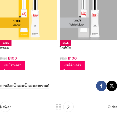
SALE
SALE
จาดอ
ไวท์มัส
฿
100
฿
100
฿
120
฿
120
หยิบใส่ตะกร้า
หยิบใส่ตะกร้า
การเลือกน้ำหอม
น้ำหอม
สงกรานต์
Newer
Older