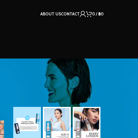
ABOUT US
CONTACT
0
/
฿
0
OUR INSTAGRAM