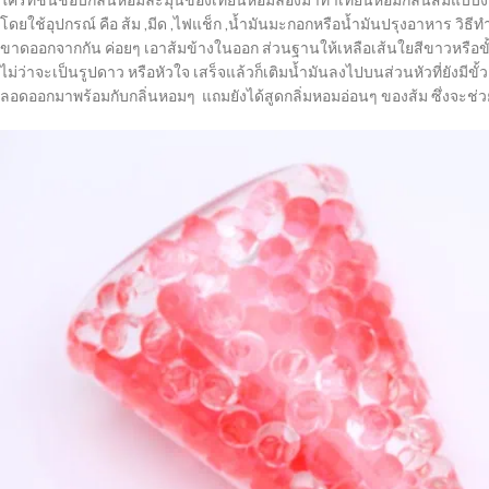
ใครที่ชื่นชอบกลิ่นหอมละมุนของเทียนหอมลองมาทำเทียนหอมกลิ่นส้มแบบง่ายๆ 
โดยใช้อุปกรณ์ คือ ส้ม ,มีด ,ไฟแช็ก ,น้ำมันมะกอกหรือน้ำมันปรุงอาหาร วิธ
ขาดออกจากกัน ค่อยๆ เอาส้มข้างในออก ส่วนฐานให้เหลือเส้นใยสีขาวหรือขั้
ไม่ว่าจะเป็นรูปดาว หรือหัวใจ เสร็จแล้วก็เติมน้ำมันลงไปบนส่วนหัวที่ยังมีขั
ลอดออกมาพร้อมกับกลิ่นหอมๆ แถมยังได้สูดกลิ่มหอมอ่อนๆ ของส้ม ซึ่งจะช่ว