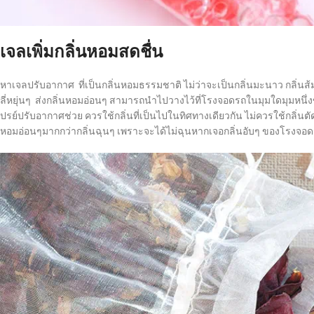
เจลเพิ่มกลิ่นหอมสดชื่น
หาเจลปรับอากาศ ที่เป็นกลิ่นหอมธรรมชาติ ไม่ว่าจะเป็นกลิ่นมะนาว กลิ่นส้ม ก
ลี่หยุ่นๆ ส่งกลิ่นหอมอ่อนๆ สามารถนำไปวางไว้ที่โรงจอดรถในมุมใดมุมหนึ่
ปรย์ปรับอากาศช่วย ควรใช้กลิ่นที่เป็นไปในทิศทางเดียวกัน ไม่ควรใช้กลิ่น
หอมอ่อนๆมากกว่ากลิ่นฉุนๆ เพราะจะได้ไม่ฉุนหากเจอกลิ่นอับๆ ของโรงจอ