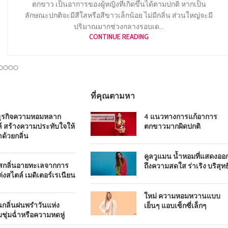
ตกขาว เป็นอาการของผู้หญิงที่เกิดขึ้นได้ตามปกติ หากเป็น
ลักษณะปกติจะมีสีใสหรือสีขาวเล็กน้อย ไม่มีกลิ่น ส่วนใหญ่จะมี
ปริมาณมากช่วงกลางรอบเด...
CONTINUE READING
ที่คุณตามหา
ธุรกิจความหอมหลาก
4 แนวทางการแก้อาการ
์ สร้างความประทับใจให้
ตกขาวมากผิดปกติ
าด้วยกลิ่น
คูลวูแมน น้ำหอมที่แสดงออ
ัสกลิ่นอายทะเลจากการ
ถึงความสดใส ร่าเริง บริสุทธิ
่งสไตล์ เมดิเตอร์เรเนียน
ใหม่ ความหอมหวานแบบ
นกลิ่นฝนพรำวันแห่ง
เย็นๆ แอบเซ็กซี่เล็กๆ
ชุ่มฉ่ำหรือความหดหู่