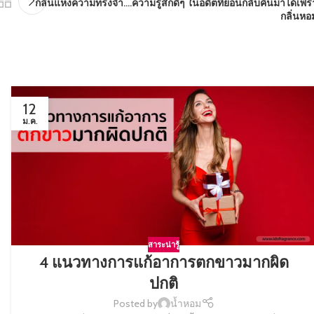
กลิ่นแห่งความทรงจำ….ความรู้สึกดีๆ ในอดีตที่ย้อนกลับคืนมาได้เพ
กลิ่นหอ
12
ม.ค.
สาระน่ารู้
4 แนวทางการแก้อาการตกขาวมากผิด
ปกติ
Posted by
น้ำหอม