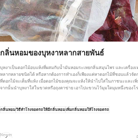
กลิ่นหอมของบุหงาหลากสายพันธ์
บุหงาเป็นดอกไม้อบแห้งที่ผสมกับน้ำมันหอมระเหยกลิ่นสมุนไพร และเครื่องเ
หลากหลายชนิดได้ หรือหากต้องการทำเองก็เพียงแค่หาดอกไม้ที่ชอบแล้วจั
ที่ดอกไม้จะเต็มที่แห้ง เมื่อดอกไม้ของคุณจะแห้งให้นำไปใส่ในภาชนะและเพิ
จากนั้นนำบุหงาใส่ในขวดหรือถุงตาข่าย เอาไปแขวนไว้มุมใดมุมหนึ่งของโรงรถ 
กลิ่นหอม
วิธีทำโรงจอดรถให้มีกลิ่นหอม
เพิ่มกลิ่นหอมให้โรงจอดรถ
Newer