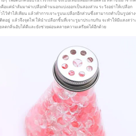
เพื่อดับกลิ่นอับในโรงรถกัน ซึ่งเป็นเทียนหอมกลิ่นผลไม้ ที่ทำขึ้นมาจากส
ีทำคือแค่นำส้มมาผ่าเปลือกด้านนอกแบ่งออกเป็นสองส่วน ระวังอย่าให้เปลือก
วไว้ทำไส้เทียน แล้วทำการเจาะรูบนเปลือกอีกส่วนซึ่งสามารถทำเป็นรูปต่าง
้วติดอยู่ แล้วจึงจุดไฟ ให้นำเปลือกชิ้นที่เจาะรูมาประกบกัน จะทำให้มีแสงสว่า
ยลดกลิ่นอับได้ดีและยังช่วยผ่อนคลายความเครียดได้อีกด้วย