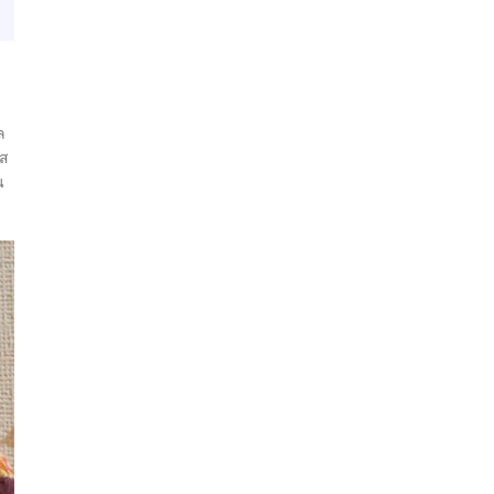
ล
เส
น