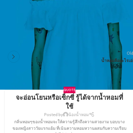
Old
น้ำหอมคืออะไรเอ่
QUOTE
จะอ่อนโยนหรือเซ็กซี่ รู้ได้จากน้ำหอมที่
ใช้
Posted by
น้องน้ำหอม
กลิ่นหอมๆของน้ำหอมจะให้ความรู้สึกถึงความสวยงาม บอบบาง
ของหญิงสาววัยแรกแย้ม ที่เน้นความหอมหวานผสมกับความเรียบ