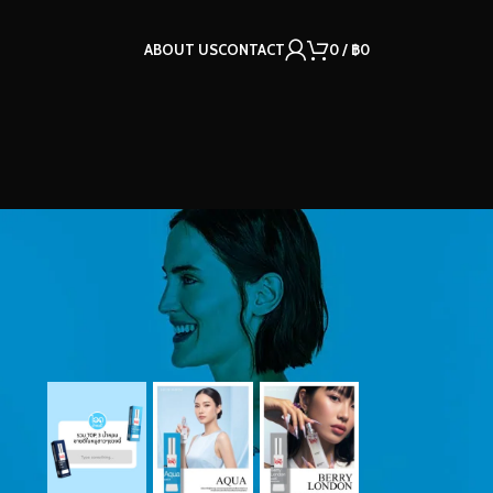
ABOUT US
CONTACT
0
/
฿
0
OUR INSTAGRAM