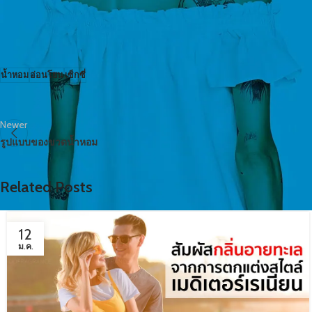
หรือเซ็กซี่
รู้ได้จากน้ำหอมที่ใช้
น้ำหอม
อ่อนโยน
เซ็กซี่
Newer
รูปแบบของขวดน้ำหอม
Related Posts
12
ม.ค.