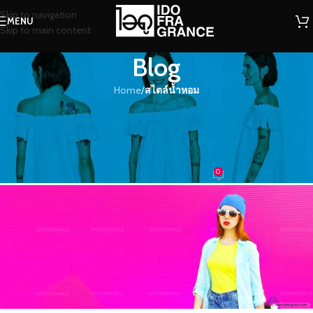
Skip to navigation
MENU
Skip to main content
Blog
Home
/
สไตล์น้ำหอม
สไตล์น้ำหอม
น้ำหอมกลิ่น เยลลี่ ป๊อป หอมหวานกลิ่น
ขนม แค่ได้กลิ่นก็สดชื่น
0
น้องน้ำหอม
On 11/03/2019