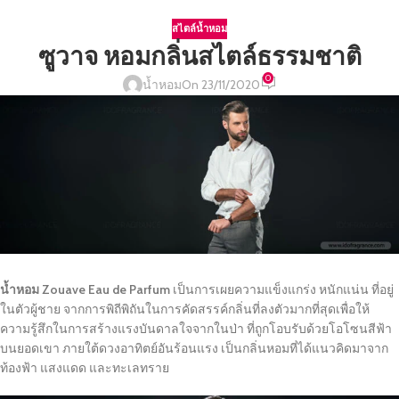
สไตล์น้ำหอม
ซูวาจ หอมกลิ่นสไตล์ธรรมชาติ
0
น้ำหอม
On 23/11/2020
น้ำหอม Zouave Eau de Parfum
เป็นการเผยความแข็งแกร่ง หนักแน่น ที่อยู่
ในตัวผู้ชาย จากการพิถีพิถันในการคัดสรรค์กลิ่นที่ลงตัวมากที่สุดเพื่อให้
ความรู้สึกในการสร้างแรงบันดาลใจจากในป่า ที่ถูกโอบรับด้วยโอโซนสีฟ้า
บนยอดเขา ภายใต้ดวงอาทิตย์อันร้อนแรง เป็นกลิ่นหอมที่ได้แนวคิดมาจาก
ท้องฟ้า แสงแดด และทะเลทราย