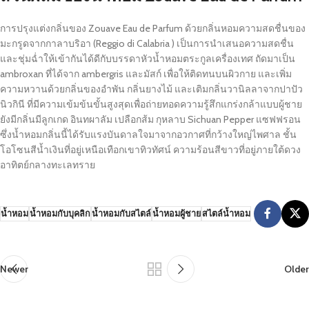
การปรุงแต่งกลิ่นของ Zouave Eau de Parfum ด้วยกลิ่นหอมความสดชื่นของ
มะกรูดจากกาลาบริอา (Reggio di Calabria ) เป็นการนำเสนอความสดชื่น
และชุ่มฉ่ำให้เข้ากันได้ดีกับบรรดาหัวน้ำหอมตระกูลเครื่องเทศ ถัดมาเป็น
ambroxan ที่ได้จาก ambergris และมัสก์ เพื่อให้ติดทนบนผิวกาย และเพิ่ม
ความหวานด้วยกลิ่นของอำพัน กลิ่นยางไม้ และเติมกลิ่นวานิลลาจากปาปัว
นิวกินี ที่มีความเข้มข้นขั้นสูงสุดเพื่อถ่ายทอดความรู้สึกแกร่งกล้าแบบผู้ชาย
ยังมีกลิ่นมีลูกเกด อินทผาลัม เปลือกส้ม กุหลาบ Sichuan Pepper แซฟฟรอน
ซึ่งน้ำหอมกลิ่นนี้ได้รับแรงบันดาลใจมาจากอวกาศที่กว้างใหญ่ไพศาล ชั้น
โอโซนสีน้ำเงินที่อยู่เหนือเทือกเขาทิวทัศน์ ความร้อนสีขาวที่อยู่ภายใต้ดวง
อาทิตย์กลางทะเลทราย
น้ำหอม
น้ำหอมกับบุคลิก
น้ำหอมกับสไตล์
น้ำหอมผู้ชาย
สไตล์น้ำหอม
Newer
Older