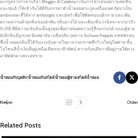
มะกรูดจากกาลาบริอา (Reggio di Calabria ) เป็นการนำเสนอความสดชื่น
และชุ่มฉ่ำให้เข้ากันได้ดีกับบรรดาหัวน้ำหอมตระกูลเครื่องเทศ ถัดมาเป็น
ambroxan ที่ได้จาก ambergris และมัสก์ เพื่อให้ติดทนบนผิวกาย และเพิ่ม
ความหวานด้วยกลิ่นของอำพัน กลิ่นยางไม้ และเติมกลิ่นวานิลลาจากปาปัว
นิวกินี ที่มีความเข้มข้นขั้นสูงสุดเพื่อถ่ายทอดความรู้สึกแกร่งกล้าแบบผู้ชาย
ยังมีกลิ่นมีลูกเกด อินทผาลัม เปลือกส้ม กุหลาบ Sichuan Pepper แซฟฟรอน
ซึ่งน้ำหอมกลิ่นนี้ได้รับแรงบันดาลใจมาจากอวกาศที่กว้างใหญ่ไพศาล ชั้น
โอโซนสีน้ำเงินที่อยู่เหนือเทือกเขาทิวทัศน์ ความร้อนสีขาวที่อยู่ภายใต้ดวง
อาทิตย์กลางทะเลทราย
น้ำหอมกับบุคลิก
น้ำหอมกับสไตล์
น้ำหอมผู้ชาย
สไตล์น้ำหอม
Newer
Older
Related Posts