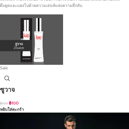
ดึงดูดและแฝงไปด้วยความเสน่ห์แห่งความลึกลับ
Sale
ซูวาจ
฿
100
฿
120
หยิบใส่ตะกร้า