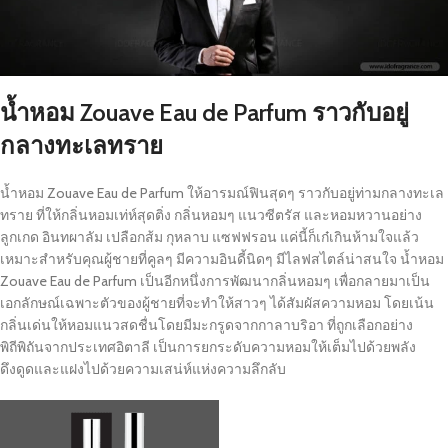
น้ำหอม Zouave Eau de Parfum ราวกับอยู่
กลางทะเลทราย
น้ำหอม Zouave Eau de Parfum ให้อารมณ์ฟินสุดๆ ราวกับอยู่ท่ามกลางทะเล
ทราย ที่ให้กลิ่นหอมเท่ห์สุดติ่ง กลิ่นหอมๆ แนวซีตรัส และหอมหวานอย่าง
ลูกเกด อินทผาลัม เปลือกส้ม กุหลาบ แซฟฟรอน แค่นี้ก็เก๋เกินห้ามใจแล้ว
เหมาะสำหรับคุณผู้ชายที่คูลๆ มีความอินดี้นิดๆ มีไลฟสไตล์น่าสนใจ น้ำหอม
Zouave Eau de Parfum เป็นอีกหนึ่งการพัฒนากลิ่นหอมๆ เพื่อกลายมาเป็น
เอกลักษณ์เฉพาะตัวของผู้ชายที่จะทำให้สาวๆ ได้สัมผัสความหอม โดยเน้น
กลิ่นเด่นให้หอมแนวสดชื่นโดยมีมะกรูดจากกาลาบริอา ที่ถูกเลือกอย่าง
พิถีพิถันจากประเทศอิตาลี เป็นการยกระดับความหอมให้เต็มไปด้วยพลัง
ดึงดูดและแฝงไปด้วยความเสน่ห์แห่งความลึกลับ