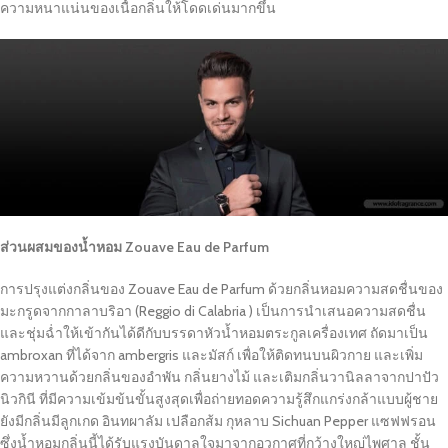
ความหนาแน่นของเนื้อกลิ่นให้โดดเด่นมากขึ้น
ส่วนผสมของน้ำหอม Zouave Eau de Parfum
การปรุงแต่งกลิ่นของ Zouave Eau de Parfum ด้วยกลิ่นหอมความสดชื่นของ
มะกรูดจากกาลาบริอา (Reggio di Calabria ) เป็นการนำเสนอความสดชื่น
และชุ่มฉ่ำให้เข้ากันได้ดีกับบรรดาหัวน้ำหอมตระกูลเครื่องเทศ ถัดมาเป็น
ambroxan ที่ได้จาก ambergris และมัสก์ เพื่อให้ติดทนบนผิวกาย และเพิ่ม
ความหวานด้วยกลิ่นของอำพัน กลิ่นยางไม้ และเติมกลิ่นวานิลลาจากปาปัว
นิวกินี ที่มีความเข้มข้นขั้นสูงสุดเพื่อถ่ายทอดความรู้สึกแกร่งกล้าแบบผู้ชาย
ยังมีกลิ่นมีลูกเกด อินทผาลัม เปลือกส้ม กุหลาบ Sichuan Pepper แซฟฟรอน
ซึ่งน้ำหอมกลิ่นนี้ได้รับแรงบันดาลใจมาจากอวกาศที่กว้างใหญ่ไพศาล ชั้น