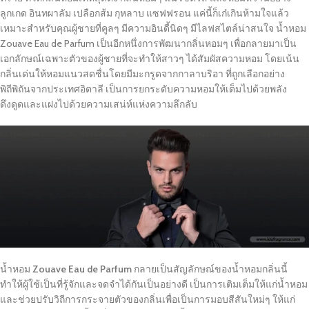
ลูกเกด อินทผาลัม เปลือกส้ม กุหลาบ แซฟฟรอน แค่นี้ก็เก๋เกินห้ามใจแล้ว
เหมาะสำหรับคุณผู้ชายที่คูลๆ มีความอินดี้นิดๆ มีไลฟสไตล์น่าสนใจ น้ำหอม
Zouave Eau de Parfum เป็นอีกหนึ่งการพัฒนากลิ่นหอมๆ เพื่อกลายมาเป็น
เอกลักษณ์เฉพาะตัวของผู้ชายที่จะทำให้สาวๆ ได้สัมผัสความหอม โดยเน้น
กลิ่นเด่นให้หอมแนวสดชื่นโดยมีมะกรูดจากกาลาบริอา ที่ถูกเลือกอย่าง
พิถีพิถันจากประเทศอิตาลี เป็นการยกระดับความหอมให้เต็มไปด้วยพลัง
ดึงดูดและแฝงไปด้วยความเสน่ห์แห่งความลึกลับ
น้ำหอม
Zouave Eau de Parfum
กลายเป็นสัญลักษณ์ของน้ำหอมกลิ่นนี้
ทำให้ผู้ใช้เป็นที่รู้จักและจดจำได้กันเป็นอย่างดี เป็นการเติมเต็มให้แก่น้ำหอม
และช่วยปรับวิถีการกระจายตัวของกลิ่นเพื่อเป็นการมอบสีสันใหม่ๆ ให้แก่