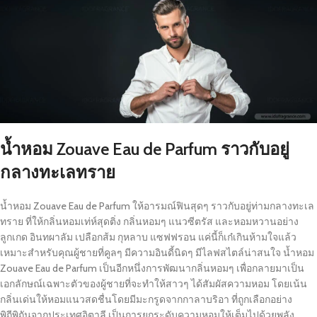
น้
ำหอม Zouave Eau de Parfum ราวกับอยู่
กลางทะเลทราย
น้ำหอม Zouave Eau de Parfum ให้อารมณ์ฟินสุดๆ ราวกับอยู่ท่ามกลางทะเล
ทราย ที่ให้กลิ่นหอมเท่ห์สุดติ่ง กลิ่นหอมๆ แนวซีตรัส และหอมหวานอย่าง
ลูกเกด อินทผาลัม เปลือกส้ม กุหลาบ แซฟฟรอน แค่นี้ก็เก๋เกินห้ามใจแล้ว
เหมาะสำหรับคุณผู้ชายที่คูลๆ มีความอินดี้นิดๆ มีไลฟสไตล์น่าสนใจ น้ำหอม
Zouave Eau de Parfum เป็นอีกหนึ่งการพัฒนากลิ่นหอมๆ เพื่อกลายมาเป็น
เอกลักษณ์เฉพาะตัวของผู้ชายที่จะทำให้สาวๆ ได้สัมผัสความหอม โดยเน้น
กลิ่นเด่นให้หอมแนวสดชื่นโดยมีมะกรูดจากกาลาบริอา ที่ถูกเลือกอย่าง
พิถีพิถันจากประเทศอิตาลี เป็นการยกระดับความหอมให้เต็มไปด้วยพลัง