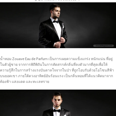
น้ำหอม Zouave Eau de Parfum เป็นการเผยความแข็งแกร่ง หนักแน่น ที่อยู่
ในตัวผู้ชาย จากการพิถีพิถันในการคัดสรรค์กลิ่นที่ลงตัวมากที่สุดเพื่อให้
ความรู้สึกในการสร้างแรงบันดาลใจจากในป่า ที่ถูกโอบรับด้วยโอโซนสีฟ้า
บนยอดเขา ภายใต้ดวงอาทิตย์อันร้อนแรง เป็นกลิ่นหอมที่ได้แนวคิดมาจาก
ท้องฟ้า แสงแดด และทะเลทราย