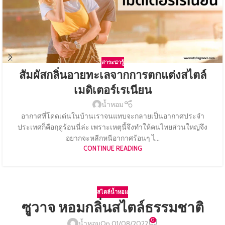
สาระน่ารู้
สัมผัสกลิ่นอายทะเลจากการตกแต่งสไตล์
เมดิเตอร์เรเนียน
น้ำหอม
อากาศที่โดดเด่นในบ้านเราจนแทบจะกลายเป็นอากาศประจำ
ประเทศก็คือฤดูร้อนนี่ล่ะ เพราะเหตุนี้จึงทำให้คนไทยส่วนใหญ่จึง
อยากจะหลีกหนีอากาศร้อนๆ ไ...
CONTINUE READING
สไตล์น้ำหอม
ซูวาจ หอมกลิ่นสไตล์ธรรมชาติ
0
น้ำหอม
On 01/08/2022