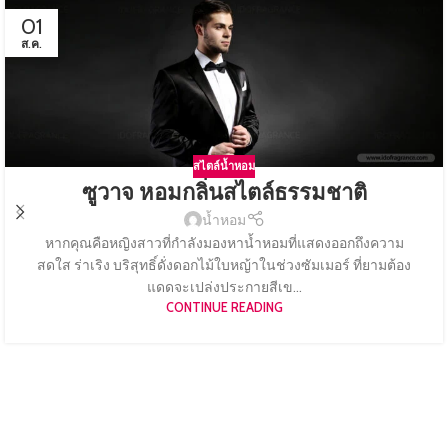
01
ส.ค.
สไตล์น้ำหอม
ซูวาจ หอมกลิ่นสไตล์ธรรมชาติ
น้ำหอม
หากคุณคือหญิงสาวที่กำลังมองหาน้ำหอมที่แสดงออกถึงความ
สดใส ร่าเริง บริสุทธิ์ดั่งดอกไม้ใบหญ้าในช่วงซัมเมอร์ ที่ยามต้อง
แดดจะเปล่งประกายสีเข...
CONTINUE READING