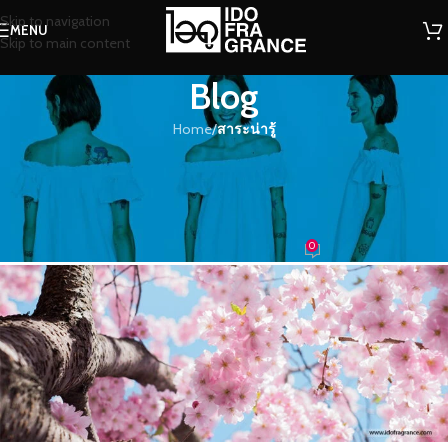
Skip to navigation
MENU
Skip to main content
Blog
Home
/
สาระน่ารู้
สาระน่ารู้
ความรักสีชมพูประดุจดอกซากุระแรก
แย้ม
0
น้องน้ำหอม
On 11/02/2017