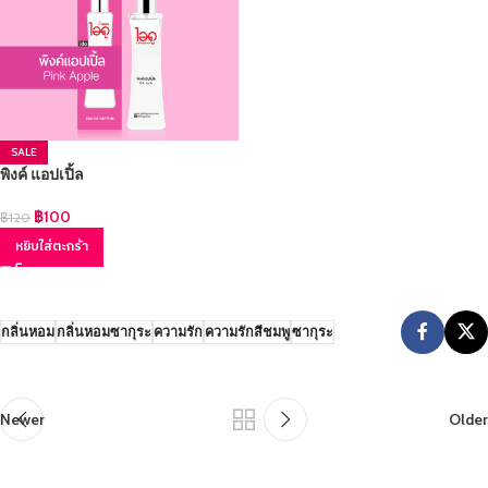
SALE
พิงค์ แอปเปิ้ล
฿
100
฿
120
หยิบใส่ตะกร้า
กลิ่นหอม
กลิ่นหอมซากุระ
ความรัก
ความรักสีชมพู
ซากุระ
Newer
Older