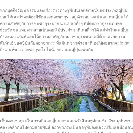
หากพูดถึงวัฒนธรรมและเรื่องราวต่างๆที่เป็นเอกลักษณ์ของประเทศญี่ปุ่น
บอกได้เลยว่าจะต้องมีชื่อของดอกซากุระ อยู่ ด้วยอย่างแน่นอน คนญี่ปุ่นให้
ความสำคัญกับการชมซากุระมาก น่าแปลกทั้งๆ ที่มีดอกซากุระแทบทุก
จังหวัด จนแทบจะกลายเป็นดอกไม้ประจำชาติเลยก็ว่าได้ แต่ทำไมคนญี่ปุ่น
ยังคงหลงเสน่ห์และให้ความสำคัญกับดอกซากุระขนาดนี้ด้วย ด้วยความ
สัมพันธ์ของญี่ปุ่นกับดอกซากุระ ที่แม้แต่ชาวต่างชาติเองก็ยังอยากจะสัมผัส
ถึงเสน่ห์ของดอกซากุระไปไม่น้อยกว่าคนญี่ปุ่นเช่นกัน
เห็นดอกซากุระในเกาหลีและญี่ปุ่น บานสะพรั่งสีชมพูอ่อนเข้ม สีชมพูปนขาว
คละเคล้ากันไปตามสายพันธุ์ ดอกซากุระเป็นช่อๆที่มองแล้วเปรียบเสมือนคน